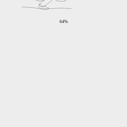
0
%
64%